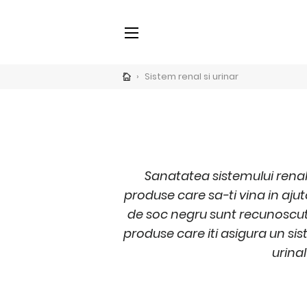
H
SITE NAVIGATION
›
Sistem renal si urinar
nd
menu
r
ente
ii</span>
Sanatatea sistemului renal
produse care sa-ti vina in ajut
de soc negru sunt recunoscute 
nd
menu
produse care iti asigura un si
use
urinal
blica
nd
menu
ente