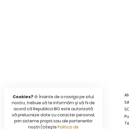
nd
menu
dii
nd
imente
menu
etice
nd
menu
&Copilul
nd
menu
a
Despre noi
A
Cookies?
🍪 Înainte de a naviga pe situl
Contact
SA
nostru, trebuie să te informăm și să fii de
acord că Republica BIO este autorizată
Termeni şi Condiţii
S
să prelucreze date cu caracter personal,
Confidenţialitate
Pu
prin sisteme proprii sau ale partenerilor
Cookies
Te
noștri (citeşte
Politica de