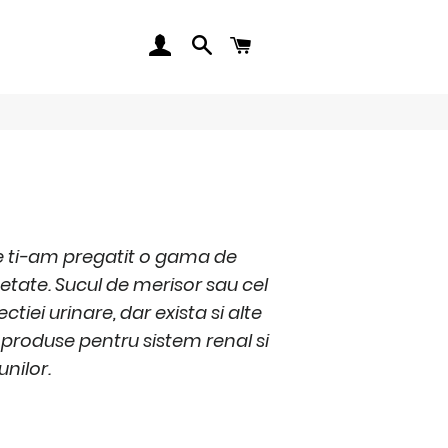
LOG IN
SEARCH
CART
re ti-am pregatit o gama de
petate. Sucul de merisor sau cel
iei urinare, dar exista si alte
 produse pentru sistem renal si
unilor.