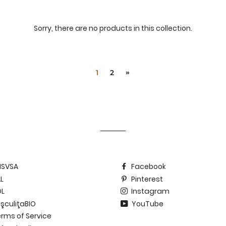
Sorry, there are no products in this collection.
1
2
»
NSVSA
Facebook
L
Pinterest
OL
Instagram
şculiţaBIO
YouTube
rms of Service