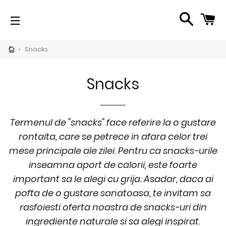
SEARC
C
SITE NAVIGATION
CH
›
Snacks
pand
bmenu
Snacks
per
imente
i</span>
Termenul de "snacks" face referire la o gustare
rontaita, care se petrece in afara celor trei
mese principale ale zilei. Pentru ca snacks-urile
pand
inseamna aport de calorii, este foarte
bmenu
important sa le alegi cu grija. Asadar, daca ai
oduse
publica
pofta de o gustare sanatoasa, te invitam sa
pand
rasfoiesti oferta noastra de snacks-uri din
bmenu
imente
ingrediente naturale si sa alegi inspirat.