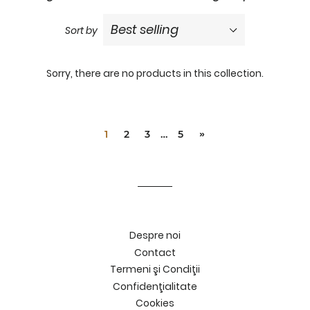
pand
Sort by
bmenu
medii
Sorry, there are no products in this collection.
pand
plimente
bmenu
smetice
pand
bmenu
1
2
3
…
5
»
ma&Copilul
pand
bmenu
sa
Despre noi
Contact
Termeni şi Condiţii
Confidenţialitate
Cookies