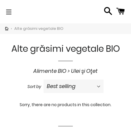
SEARC
C
SITE NAVIGATION
CH
›
Alte grăsimi vegetale BIO
pand
bmenu
Alte grăsimi vegetale BIO
per
imente
i</span>
Alimente BIO > Ulei şi Oţet
Sort by
pand
bmenu
oduse
Sorry, there are no products in this collection.
publica
pand
bmenu
imente