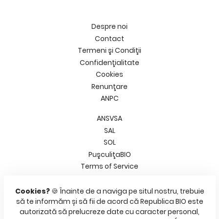
pand
bmenu
Despre noi
medii
Contact
Termeni şi Condiţii
pand
plimente
Confidenţialitate
bmenu
smetice
Cookies
pand
Renunţare
bmenu
ANPC
ma&Copilul
pand
ANSVSA
bmenu
SAL
sa
SOL
PuşculiţaBIO
Terms of Service
Refund policy
Cookies?
🍪 Înainte de a naviga pe situl nostru, trebuie
Facebook
să te informăm și să fii de acord că Republica BIO este
Pinterest
autorizată să prelucreze date cu caracter personal,