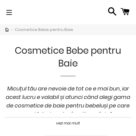
SEARC
C
SITE NAVIGATION
CH
›
Cosmetice Bebe pentru Baie
pand
bmenu
Cosmetice Bebe pentru
per
imente
Baie
i</span>
Micuțul tău are nevoie de tot ce e mai bun, iar
pand
acest lucru e valabil și atunci când alegi gama
bmenu
de cosmetice de baie pentru bebeluși pe care
oduse
o vei folosi pentru îngrijirea zilnică.
publica
pand
vezi mai mult
bmenu
Republica BIO îți pune la dispoziție o gamă
imente