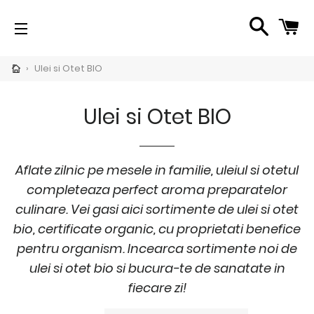
SEARC
C
SITE NAVIGATION
CH
›
Ulei si Otet BIO
pand
bmenu
Ulei si Otet BIO
per
imente
i</span>
Aflate zilnic pe mesele in familie, uleiul si otetul
completeaza perfect aroma preparatelor
culinare. Vei gasi aici sortimente de ulei si otet
pand
bio, certificate organic, cu proprietati benefice
bmenu
pentru organism. Incearca sortimente noi de
oduse
publica
ulei si otet bio si bucura-te de sanatate in
pand
fiecare zi!
bmenu
imente