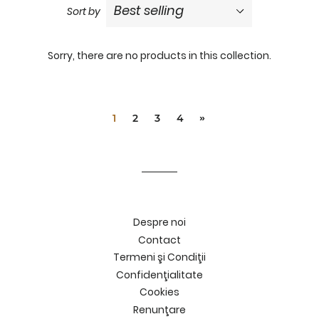
Sort by
pand
bmenu
medii
Sorry, there are no products in this collection.
pand
plimente
bmenu
smetice
1
2
3
4
»
pand
bmenu
ma&Copilul
pand
bmenu
sa
Despre noi
Contact
Termeni şi Condiţii
Confidenţialitate
Cookies
Renunţare