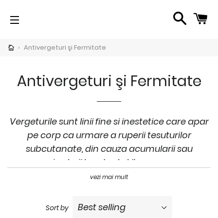
SEARC
C
SITE NAVIGATION
CH
›
Antivergeturi şi Fermitate
pand
bmenu
Antivergeturi şi Fermitate
per
imente
i</span>
Vergeturile sunt linii fine si inestetice care apar
pe corp ca urmare a ruperii tesuturilor
subcutanate, din cauza acumularii sau
pand
pierderii bruste de kilograme.
bmenu
oduse
vezi mai mult
publica
„Cum scap de vergeturi?” este intrebarea
pand
persoanelor afectate si careia noi dorim sa-i
bmenu
Sort by
imente
oferim un raspuns, prin intermediul gamei