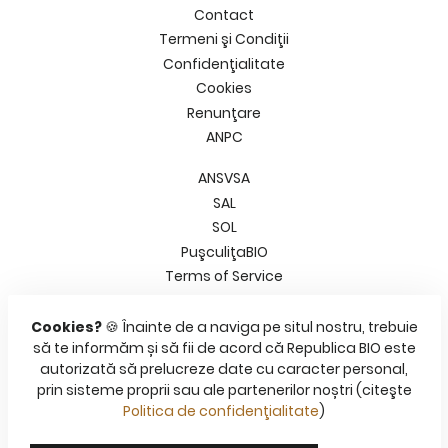
Contact
Termeni şi Condiţii
Confidenţialitate
Cookies
Renunţare
ANPC
ANSVSA
SAL
SOL
PuşculiţaBIO
Terms of Service
Refund policy
Cookies?
🍪 Înainte de a naviga pe situl nostru, trebuie
Facebook
să te informăm și să fii de acord că Republica BIO este
Pinterest
autorizată să prelucreze date cu caracter personal,
prin sisteme proprii sau ale partenerilor noștri (citeşte
Instagram
Politica de confidenţialitate
)
YouTube